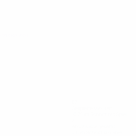
y-offs Round 1
67
Gespielte Minuten
16,75 im Schnitt pro Spiel
2
Abschlüsse gesamt
0,5 im Schnitt pro Spiel