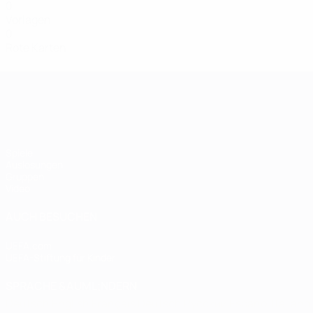
0
Vorlagen
0
Rote Karten
Women's European Qualifiers
Spiele
Auslosungen
Gruppen
Video
AUCH BESUCHEN
UEFA.com
UEFA-Stiftung für Kinder
SPRACHE &AUML;NDERN
Deutsch
English
Français
Deutsch
Русский
Español
Italiano