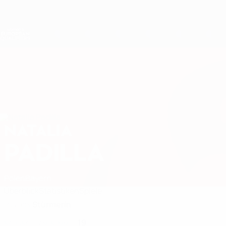
Direkt
zum
Hauptinhalt
Nations League &amp; Women's EURO
Live-Ergebnisse &amp; Statistiken
Women's European Qualifiers
NATALIA
Natalia Padilla Stat. 2027
PADILLA
Polen
Bayern
Überblick
Statistiken
Spiele
Stürmerin
POSITION
19
NATIONALTEAM-NUMMER