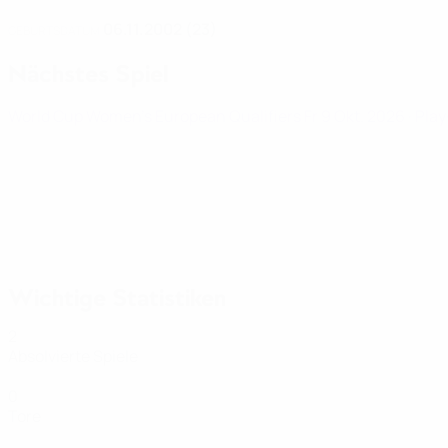
06.11.2002 (23)
GEBURTSDATUM
Nächstes Spiel
World Cup Women's European Qualifiers
Fr 9 Okt. 2026
· Pla
Wichtige Statistiken
2
Absolvierte Spiele
0
Tore