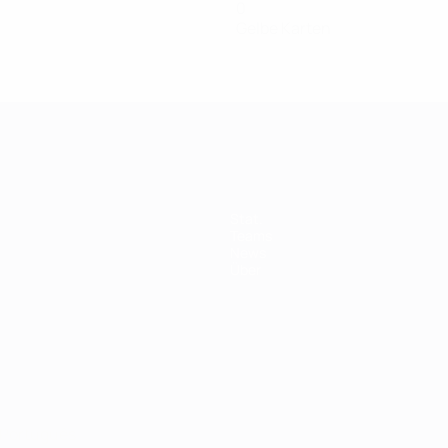
0
Gelbe Karten
Stat.
Teams
News
Über
Português