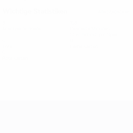
Wichtige Statistiken
Alle Statistiken
3
153
Absolvierte Spiele
Gespielte Minuten
51 im Schnitt pro Spiel
0
0
Tore
Gelbe Karten
0
Rote Karten
Women's European Qualifiers