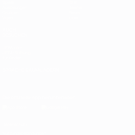
Spiele
Stat.
Auslosungen
Teams
Gruppen
News
Video
Über
AUCH
BESUCHEN
UEFA.com
UEFA-Stiftung
für Kinder
SPRACHE &AUML;NDERN
Deutsch
English
Français
Deutsch
Русский
Español
Italiano
Português
Die offizielle App herunterladen
Datenschutz
Nutzungsbedingungen