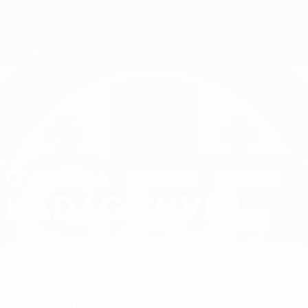
Direkt
zum
Hauptinhalt
Nations League &amp; Women's EURO
Erhalten
Live-Ergebnisse &amp; Statistiken
Women's European Qualifiers
GVANTSA
Gvantsa Kadagishvili Stat. 2027
KADAGISHVILI
Georgien
WFC Nike
Überblick
Statistiken
Spiele
Verteidigerin
2
POSITION
TRIKOTNUMMER
Georgien
28.5.2002 (24)
LAND
GEBURTSDATUM