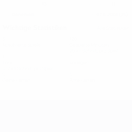
13
11
KLUB-RÜCKENNUMMER
NATIONALTEAM-NUMMER
Dänemark
07.6.2001 (25)
LAND
GEBURTSDATUM
Wichtige Statistiken
Alle Statistiken
3
120
Absolvierte Spiele
Gespielte Minuten
20 im Schnitt pro Spiel
1
0
Tore
Vorlagen
0,17 im Schnitt pro Spiel
0
0
Gelbe Karten
Rote Karten
Women's European Qualifiers