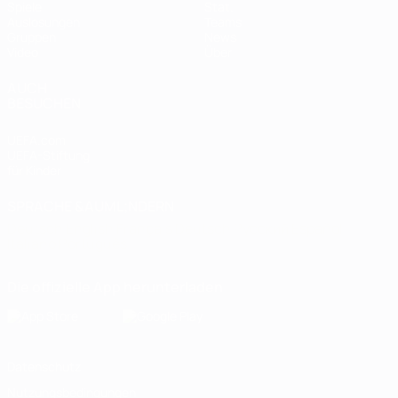
Spiele
Stat.
Auslosungen
Teams
Gruppen
News
Video
Über
AUCH
BESUCHEN
UEFA.com
UEFA-Stiftung
für Kinder
SPRACHE &AUML;NDERN
Deutsch
English
Français
Deutsch
Русский
Español
Italiano
Português
Die offizielle App herunterladen
Datenschutz
Nutzungsbedingungen