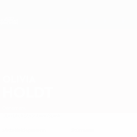
Direkt
zum
Hauptinhalt
Nations League &amp; Women's EURO
Erhalten
Live-Ergebnisse &amp; Statistiken
Women's European Qualifiers
OLIVIA
Olivia Holdt Stat. 2027
HOLDT
Dänemark
Überblick
Statistiken
Spiele
KLUBPOSITION
NATIONALTEAMPOSITION
Mittelfeldspielerin
Stürmerin