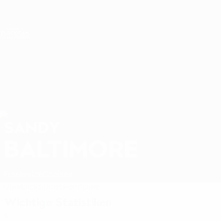
Direkt
zum
Hauptinhalt
Nations League &amp; Women's EURO
Live-Ergebnisse &amp; Statistiken
Women's European Qualifiers
SANDY
Sandy Baltimore Stat. 2027
BALTIMORE
Frankreich
Chelsea
Überblick
Statistiken
Spiele
Wichtige Statistiken
6