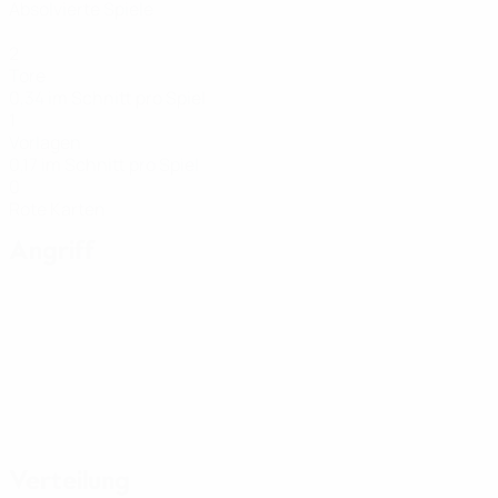
Absolvierte Spiele
2
Tore
0,34 im Schnitt pro Spiel
1
Vorlagen
0,17 im Schnitt pro Spiel
0
Rote Karten
Angriff
Verteilung