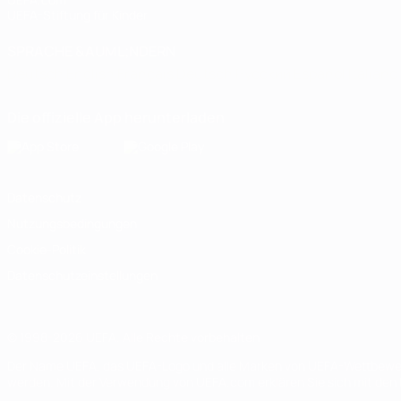
UEFA-Stiftung für Kinder
SPRACHE &AUML;NDERN
Deutsch
English
Français
Deutsch
Русский
Español
Italiano
Die offizielle App herunterladen
Datenschutz
Nutzungsbedingungen
Cookie-Politik
Datenschutzeinstellungen
© 1998-2026 UEFA. Alle Rechte vorbehalten
Der Name UEFA, das UEFA-Logo und alle Marken von UEFA-Wettbewerb
werden. Mit der Verwendung von UEFA.com erklären Sie sich mit den