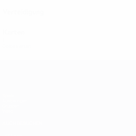
Verteidigung
Karten
1
Gelbe Karten
Women's European Qualifiers
Spiele
Auslosungen
Gruppen
Video
AUCH BESUCHEN
UEFA.com