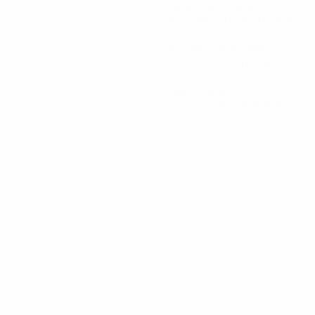
Gespielte Minuten
88,34 im Schnitt pro Spiel
13
Abschlüsse gesamt
2,17 im Schnitt pro Spiel
1
Gelbe Karten
0,17 im Schnitt pro Spiel