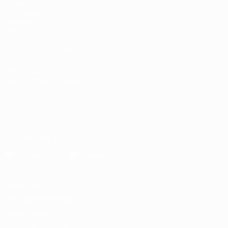
Spiele
Auslosungen
Gruppen
Video
AUCH BESUCHEN
UEFA.com
UEFA-Stiftung für Kinder
SPRACHE &AUML;NDERN
Deutsch
English
Français
Deutsch
Русский
Español
Italiano
Die offizielle App herunterladen
Datenschutz
Nutzungsbedingungen
Cookie-Politik