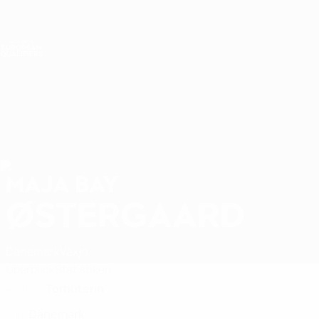
Direkt
zum
Hauptinhalt
Nations League &amp; Women's EURO
Live-Ergebnisse &amp; Statistiken
Women's European Qualifiers
MAJA BAY
Maja Bay Østergaard Stat. 2027
ØSTERGAARD
Dänemark
Växjö
Überblick
Statistiken
Torhüterin
POSITION
Dänemark
LAND