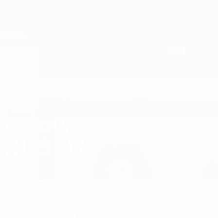
Direkt
zum
Hauptinhalt
Nations League &amp; Women's EURO
Live-Ergebnisse &amp; Statistiken
Women's European Qualifiers
ALESSIA
Alessia Russo Stat. 2027
RUSSO
England
Arsenal
Überblick
Statistiken
Spiele
Stürmerin
POSITION
20
NATIONALTEAM-NUMMER