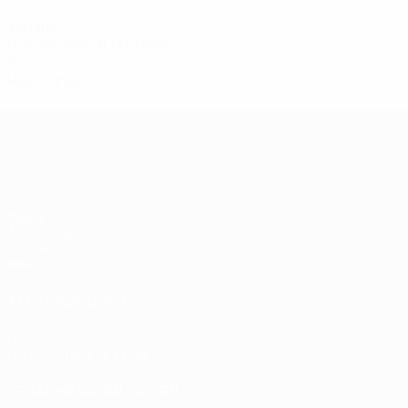
2
Vorlagen
0,34 im Schnitt pro Spiel
0
Rote Karten
Women's European Qualifiers
Spiele
Auslosungen
Gruppen
Video
AUCH BESUCHEN
UEFA.com
UEFA-Stiftung für Kinder
SPRACHE &AUML;NDERN