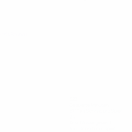
y-offs Round 1
523
Gespielte Minuten
87,17 im Schnitt pro Spiel
24
Abschlüsse gesamt
4 im Schnitt pro Spiel