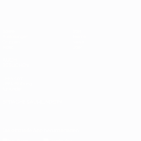
Spiele
Stat.
Auslosungen
Teams
Gruppen
News
Video
Über
AUCH
BESUCHEN
UEFA.com
UEFA-Stiftung
für Kinder
SPRACHE &AUML;NDERN
Deutsch
English
Français
Deutsch
Русский
Español
Italiano
Português
Die offizielle App herunterladen