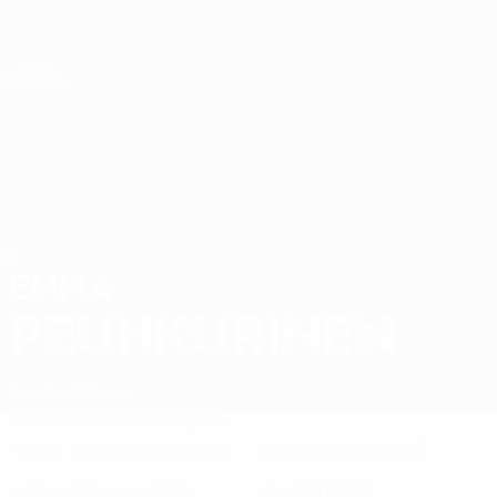
Direkt
zum
Hauptinhalt
Nations League &amp; Women's EURO
Erhalten
Live-Ergebnisse &amp; Statistiken
Women's European Qualifiers
EMMA
Emma Peuhkurinen Stat. 2027
PEUHKURINEN
Finnland
Brann
Überblick
Statistiken
Spiele
Mittelfeldspielerin
28
POSITION
KLUB-RÜCKENNUMMER
15
Finnland
NATIONALTEAM-NUMMER
LAND