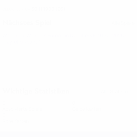
30.11.1999 (26)
GEBURTSDATUM
Nächstes Spiel
Alle Spiele
World Cup Women's European Qualifiers
Fr 9 Okt. 2026
·
Play-offs Round 1
Wichtige Statistiken
Alle Statistiken
0
0
Absolvierte Spiele
Gelbe Karten
0
Rote Karten
Women's European Qualifiers