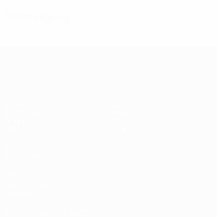
Verteidigung
Women's European Qualifiers
Spiele
Stat.
Auslosungen
Teams
Gruppen
News
Video
Über
AUCH
BESUCHEN
UEFA.com
UEFA-Stiftung
für Kinder
SPRACHE &AUML;NDERN