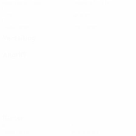
Absolvierte Spiele
Gespielte Minuten
0
0
Tore
Vorlagen
0
0
Gelbe Karten
Rote Karten
Verteilung
Angriff
Karten
0
0
Gelbe Karten
Rote Karten