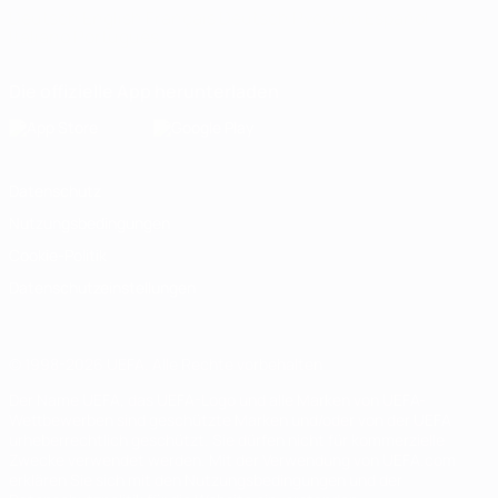
Deutsch
English
Français
Deutsch
Русский
Español
Italiano
Português
Die offizielle App herunterladen
Datenschutz
Nutzungsbedingungen
Cookie-Politik
Datenschutzeinstellungen
© 1998-2026 UEFA. Alle Rechte vorbehalten
Der Name UEFA, das UEFA-Logo und alle Marken von UEFA-
Wettbewerben sind geschützte Marken und/oder von der UEFA
urheberrechtlich geschützt. Sie dürfen nicht für kommerzielle
Zwecke verwendet werden. Mit der Verwendung von UEFA.com
erklären Sie sich mit den Nutzungsbedingungen und der