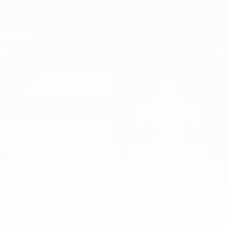
Direkt
zum
Hauptinhalt
Nations League &amp; Women's EURO
Erhalten
Live-Ergebnisse &amp; Statistiken
Women's European Qualifiers
BARBARA
Barbara Zágonyi Stat. 2027
ZÁGONYI
Ungarn
Ferencváros
Überblick
Statistiken
Spiele
Wichtige Statistiken
1
6