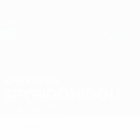
Direkt
zum
Hauptinhalt
Nations League &amp; Women's EURO
Live-Ergebnisse &amp; Statistiken
Women's European Qualifiers
ANASTASIA
Anastasia Spyridonidou Stat. 2027
SPYRIDONIDOU
Griechenland
PAOK
Überblick
Statistiken
Spiele
Stürmerin
POSITION
20
NATIONALTEAM-NUMMER