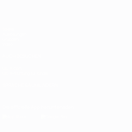
Spiele
Auslosungen
Gruppen
Video
AUCH BESUCHEN
UEFA.com
UEFA-Stiftung für Kinder
SPRACHE &AUML;NDERN
Deutsch
English
Français
Deutsch
Русский
Español
Italiano
Die offizielle App herunterladen