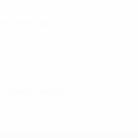
11.6.1997 (29)
GEBURTSDATUM
Nächstes Spiel
World Cup Women's European Qualifiers
Fr 9 Okt. 2026
· Pla
Wichtige Statistiken
0
Absolvierte Spiele
0
Rote Karten
Women's European Qualifiers