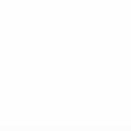
y-offs Round 1
0
Gelbe Karten