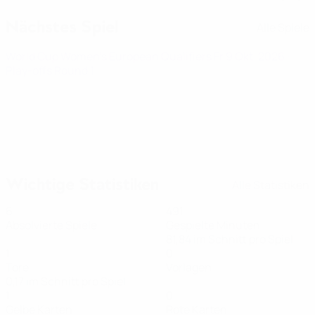
Nächstes Spiel
Alle Spiele
World Cup Women's European Qualifiers
Fr 9 Okt. 2026
·
Play-offs Round 1
Wichtige Statistiken
Alle Statistiken
6
491
Absolvierte Spiele
Gespielte Minuten
81,84 im Schnitt pro Spiel
1
0
Tore
Vorlagen
0,17 im Schnitt pro Spiel
1
0
Gelbe Karten
Rote Karten