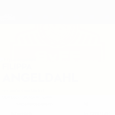
Direkt
zum
Hauptinhalt
Nations League &amp; Women's EURO
Erhalten
Live-Ergebnisse &amp; Statistiken
Women's European Qualifiers
FILIPPA
Filippa Angeldahl Stat. 2027
ANGELDAHL
Schweden
Real Madrid
Überblick
Statistiken
Spiele
Mittelfeldspielerin
16
POSITION
TRIKOTNUMMER
Schweden
14.7.1997 (29)
LAND
GEBURTSDATUM