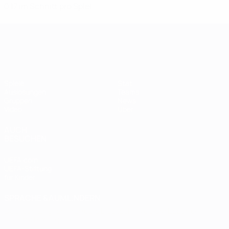
0,17 im Schnitt pro Spiel
Women's European Qualifiers
Spiele
Stat.
Auslosungen
Teams
Gruppen
News
Video
Über
AUCH
BESUCHEN
UEFA.com
UEFA-Stiftung
für Kinder
SPRACHE &AUML;NDERN
Deutsch
English
Français
Deutsch
Русский
Español
Italiano
Português