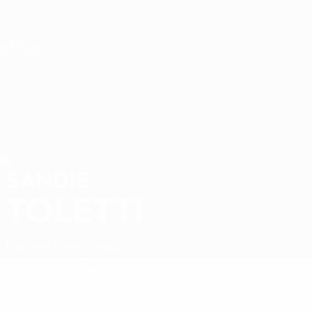
Direkt
zum
Hauptinhalt
Nations League &amp; Women's EURO
Erhalten
Live-Ergebnisse &amp; Statistiken
Women's European Qualifiers
SANDIE
Sandie Toletti Stat. 2027
TOLETTI
Frankreich
Real Madrid
Überblick
Statistiken