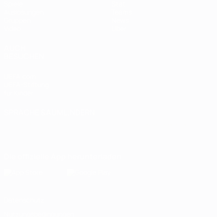
Spiele
Stat.
Auslosungen
Teams
Gruppen
News
Video
Über
AUCH
BESUCHEN
UEFA.com
UEFA-Stiftung
für Kinder
SPRACHE &AUML;NDERN
Deutsch
English
Français
Deutsch
Русский
Español
Italiano
Português
Die offizielle App herunterladen
Datenschutz
Nutzungsbedingungen