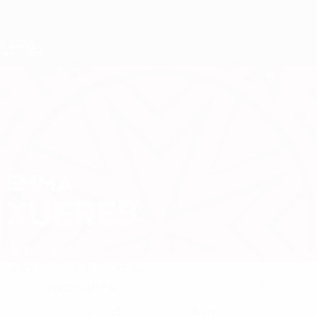
Direkt
zum
Hauptinhalt
Nations League &amp; Women's EURO
Erhalten
Live-Ergebnisse &amp; Statistiken
Women's European Qualifiers
EMMA
Emma Xuereb Stat. 2027
XUEREB
Malta
Swieqi United
Überblick
Statistiken
Spiele
Verteidigerin
9
POSITION
KLUB-RÜCKENNUMMER
18
Malta
NATIONALTEAM-NUMMER
LAND