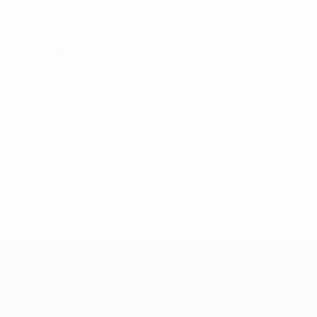
05.1.1992 (34)
GEBURTSDATUM
Wichtige Statistiken
Alle Statistiken
3
77
Absolvierte Spiele
Gespielte Minuten
12,84 im Schnitt pro Spiel
0
1
Tore
Gelbe Karten
0,17 im Schnitt pro Spiel
0
Rote Karten
Women's European Qualifiers