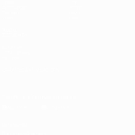
Spiele
Stat.
Auslosungen
Teams
Gruppen
News
Video
Über
AUCH
BESUCHEN
UEFA.com
UEFA-Stiftung
für Kinder
SPRACHE &AUML;NDERN
Deutsch
English
Français
Deutsch
Русский
Español
Italiano
Português
Die offizielle App herunterladen
Datenschutz
Nutzungsbedingungen