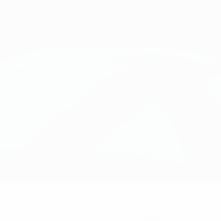
20
KLUB-RÜCKENNUMMER
Slowakei
LAND