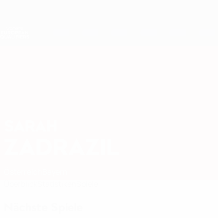
Direkt
zum
Hauptinhalt
Nations League &amp; Women's EURO
Live-Ergebnisse &amp; Statistiken
Women's European Qualifiers
SARAH
Sarah Zadrazil Stat. 2027
ZADRAZIL
Österreich
Bayern
Überblick
Statistiken
Spiele
Nächste Spiele