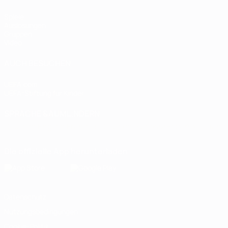
Spiele
Auslosungen
Gruppen
Video
AUCH BESUCHEN
UEFA.com
UEFA-Stiftung für Kinder
SPRACHE &AUML;NDERN
Deutsch
English
Français
Deutsch
Русский
Español
Italiano
Die offizielle App herunterladen
Datenschutz
Nutzungsbedingungen
Cookie-Politik