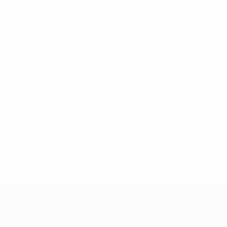
World Cup Women's European Qualifiers
Fr 9 Okt. 2026
· Pla
World Cup Women's European Qualifiers
Di 13 Okt. 2026
· Pl
Women's European Qualifiers