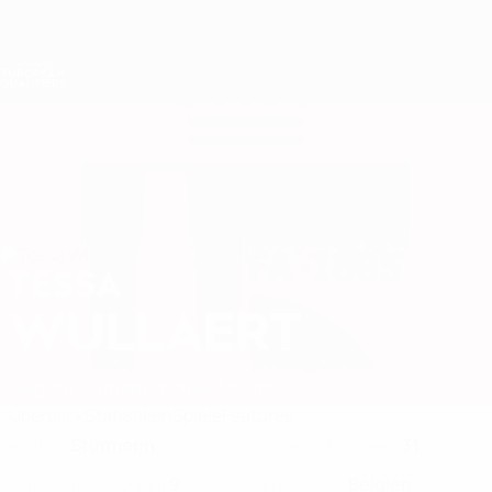
Direkt
zum
Hauptinhalt
Nations League &amp; Women's EURO
Erhalten
Live-Ergebnisse &amp; Statistiken
Women's European Qualifiers
TESSA
Tessa Wullaert Stat. 2027
WULLAERT
Belgien
F.C. Internazionale Milano
Überblick
Statistiken
Spiele
Features
Stürmerin
31
POSITION
KLUB-RÜCKENNUMMER
9
Belgien
NATIONALTEAM-NUMMER
GEBURTSLAND