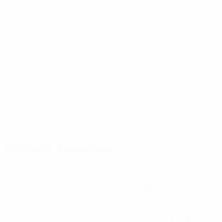
08.03.2026
Wullaert erreicht 100-Tore-Marke
Wichtige Statistiken
Alle Statistiken
6
540
Absolvierte Spiele
Gespielte Minuten
90 im Schnitt pro Spiel
8
19
Tore
Abschlüsse gesamt
1,34 im Schnitt pro Spiel
3,17 im Schnitt pro Spiel