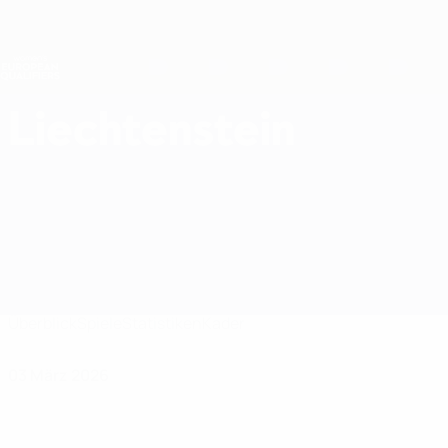
Direkt
zum
Hauptinhalt
Nations League &amp; Women's EURO
Live-Ergebnisse &amp; Statistiken
Women's European Qualifiers
Liechtenstein
Liechtenstein Women's European Qualifiers 2027
Überblick
Spiele
Statistiken
Kader
03 März 2026