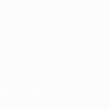
Spiele
Auslosungen
Gruppen
Video
AUCH BESUCHEN
UEFA.com
UEFA-Stiftung für Kinder
SPRACHE &AUML;NDERN
Deutsch
English
Français
Deutsch
Русский
Español
Italiano
Die offizielle App herunterladen
Datenschutz