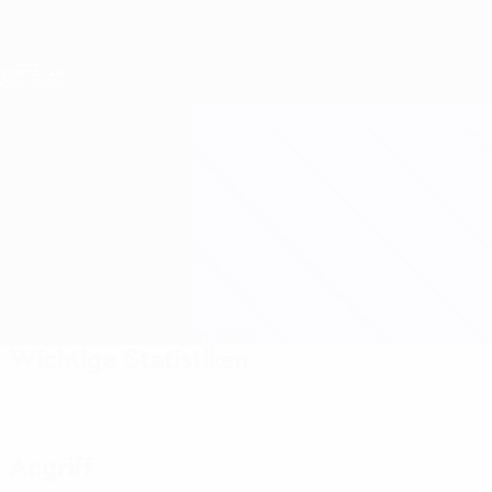
Direkt
zum
Hauptinhalt
Nations League &amp; Women's EURO
Erhalten
Live-Ergebnisse &amp; Statistiken
Women's European Qualifiers
Albanien vs Montenegro
Updates
Gruppe
Infos zum Spiel
Wichtige Statistiken
Angriff