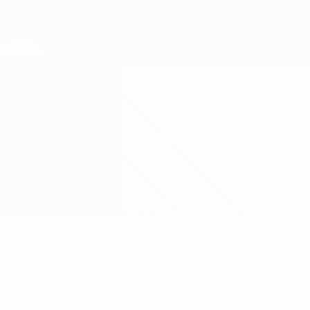
Direkt
zum
Hauptinhalt
Nations League &amp; Women's EURO
Erhalten
Live-Ergebnisse &amp; Statistiken
Women's European Qualifiers
Moldawien vs Rumänien
Updates
Gruppe
Infos zum Spiel