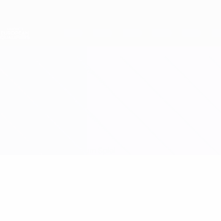
Direkt
zum
Hauptinhalt
Nations League &amp; Women's EURO
Erhalten
Live-Ergebnisse &amp; Statistiken
Women's European Qualifiers
Schottland vs Israel
Updates
Gruppe
Infos zum Spiel