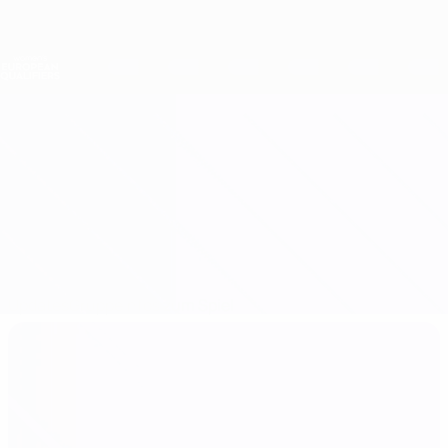
Direkt
zum
Hauptinhalt
Nations League &amp; Women's EURO
Erhalten
Live-Ergebnisse &amp; Statistiken
Women's European Qualifiers
Polen vs Frankreich
Updates
Gruppe
Infos zum Spiel