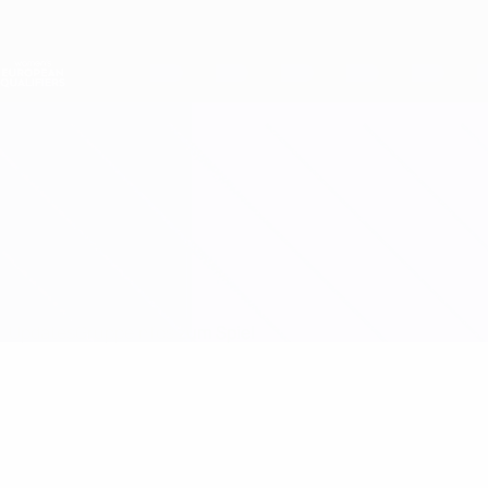
Direkt
zum
Hauptinhalt
Nations League &amp; Women's EURO
Erhalten
Live-Ergebnisse &amp; Statistiken
Women's European Qualifiers
Österreich vs Slowenien
Updates
Gruppe
Infos zum Spiel