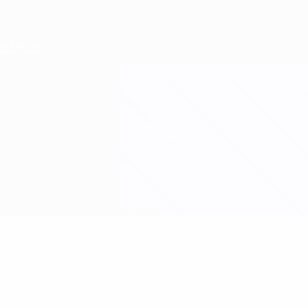
Direkt
zum
Hauptinhalt
Nations League &amp; Women's EURO
Erhalten
Live-Ergebnisse &amp; Statistiken
Women's European Qualifiers
Malta vs Nordirland
Updates
Gruppe
Infos zum Spiel