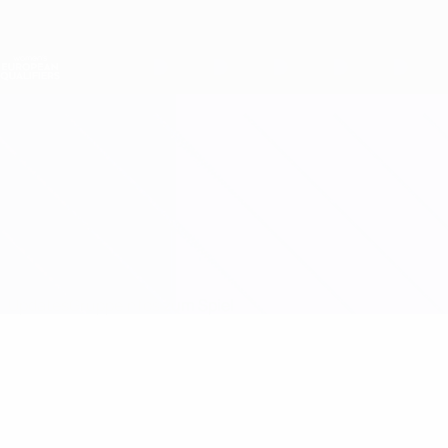
Direkt
zum
Hauptinhalt
Nations League &amp; Women's EURO
Erhalten
Live-Ergebnisse &amp; Statistiken
Women's European Qualifiers
Moldawien vs Zypern
Updates
Gruppe
Infos zum Spiel