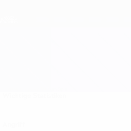
Direkt
zum
Hauptinhalt
Nations League &amp; Women's EURO
Erhalten
Live-Ergebnisse &amp; Statistiken
Women's European Qualifiers
Wales vs Albanien
Updates
Gruppe
Infos zum Spiel
Wichtige Statistiken
Angriff