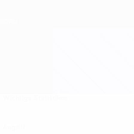
Direkt
zum
Hauptinhalt
Nations League &amp; Women's EURO
Erhalten
Live-Ergebnisse &amp; Statistiken
Women's European Qualifiers
Zypern vs Rumänien
Updates
Gruppe
Infos zum Spiel
Wichtige Statistiken
Angriff