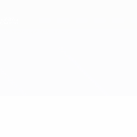
Direkt
zum
Hauptinhalt
Nations League &amp; Women's EURO
Live-Ergebnisse &amp; Statistiken
Women's European Qualifiers
Updates
Gruppe
Infos zum Spiel
Nordirland vs Türkei