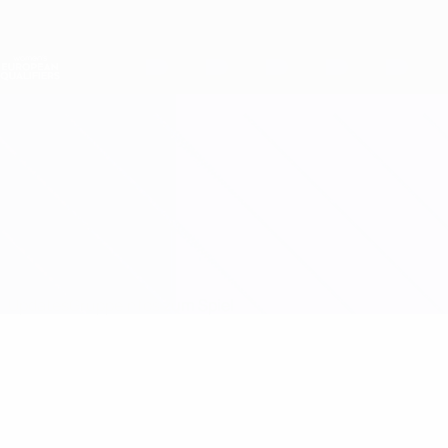
Direkt
zum
Hauptinhalt
Nations League &amp; Women's EURO
Erhalten
Live-Ergebnisse &amp; Statistiken
Women's European Qualifiers
Portugal vs Slowakei
Updates
Gruppe
Infos zum Spiel