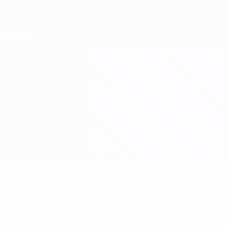
Direkt
zum
Hauptinhalt
Nations League &amp; Women's EURO
Erhalten
Live-Ergebnisse &amp; Statistiken
Women's European Qualifiers
Polen vs Niederlande
Updates
Gruppe
Infos zum Spiel