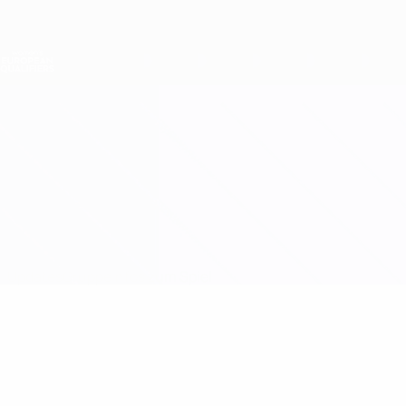
Direkt
zum
Hauptinhalt
Nations League &amp; Women's EURO
Erhalten
Live-Ergebnisse &amp; Statistiken
Women's European Qualifiers
Italien vs Schweden
Updates
Gruppe
Infos zum Spiel