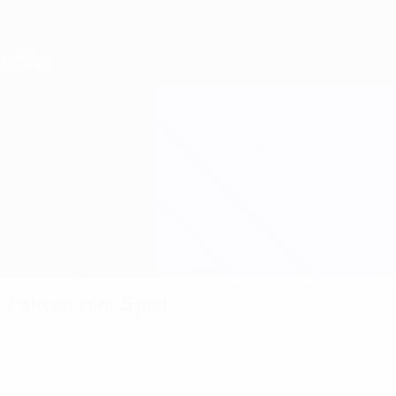
Direkt
zum
Hauptinhalt
Nations League &amp; Women's EURO
Erhalten
Live-Ergebnisse &amp; Statistiken
Women's European Qualifiers
Wales vs Slowakei
Überblick
Updates
Infos zum Spiel
Fakten zum Spiel