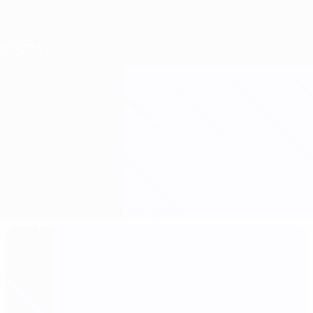
Direkt
zum
Hauptinhalt
Nations League &amp; Women's EURO
Erhalten
Live-Ergebnisse &amp; Statistiken
Women's European Qualifiers
Schottland vs Ungarn
Überblick
Updates
Infos zum Spiel