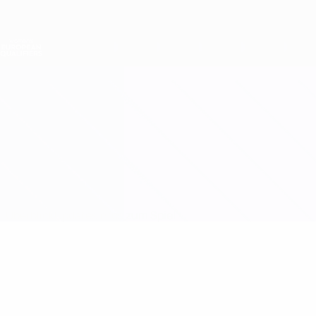
Direkt
zum
Hauptinhalt
Nations League &amp; Women's EURO
Erhalten
Live-Ergebnisse &amp; Statistiken
Women's European Qualifiers
Polen vs Rumänien
Überblick
Updates
Infos zum Spiel