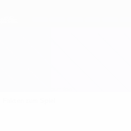
Direkt
zum
Hauptinhalt
Nations League &amp; Women's EURO
Erhalten
Live-Ergebnisse &amp; Statistiken
Women's European Qualifiers
Ungarn vs Schottland
Überblick
Updates
Infos zum Spiel
Fakten zum Spiel