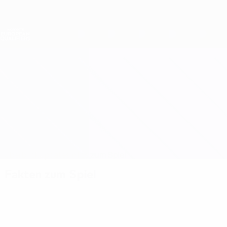
Direkt
zum
Hauptinhalt
Nations League &amp; Women's EURO
Erhalten
Live-Ergebnisse &amp; Statistiken
Women's European Qualifiers
Rumänien vs Polen
Überblick
Updates
Infos zum Spiel
Fakten zum Spiel