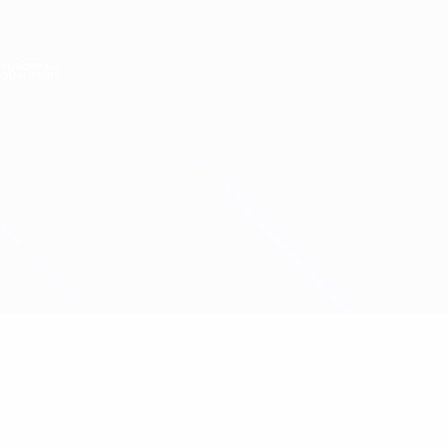
Direkt
zum
Hauptinhalt
Nations League &amp; Women's EURO
Live-Ergebnisse &amp; Statistiken
Women's European Qualifiers
Türkei vs Schweiz
Überblick
Updates
Infos zum Spiel