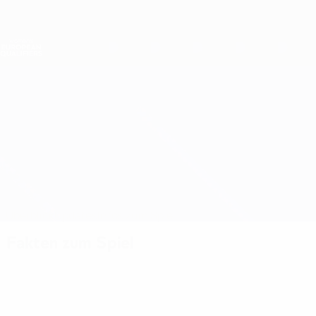
Direkt
zum
Hauptinhalt
Nations League &amp; Women's EURO
Live-Ergebnisse &amp; Statistiken
Women's European Qualifiers
Malta vs Nordirland
Überblick
Updates
Infos zum Spiel
Fakten zum Spiel