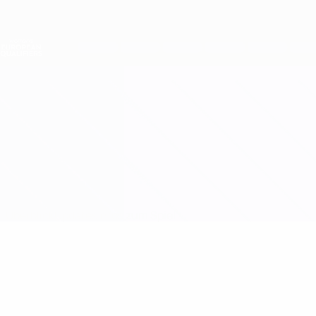
Direkt
zum
Hauptinhalt
Nations League &amp; Women's EURO
Erhalten
Live-Ergebnisse &amp; Statistiken
Women's European Qualifiers
Slowakei vs Schottland
Überblick
Updates
Infos zum Spiel