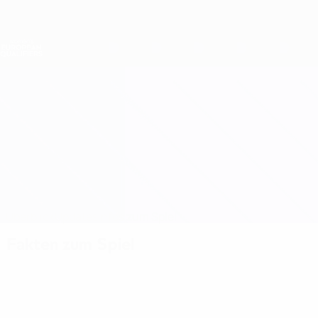
Direkt
zum
Hauptinhalt
Nations League &amp; Women's EURO
Erhalten
Live-Ergebnisse &amp; Statistiken
Women's European Qualifiers
Niederlande vs Italien
Überblick
Updates
Infos zum Spiel
Fakten zum Spiel