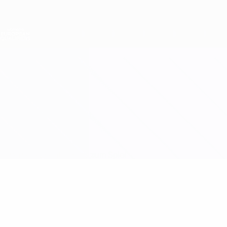
Direkt
zum
Hauptinhalt
Nations League &amp; Women's EURO
Erhalten
Live-Ergebnisse &amp; Statistiken
Women's European Qualifiers
Frankreich vs Schweden
Überblick
Updates
Infos zum Spiel