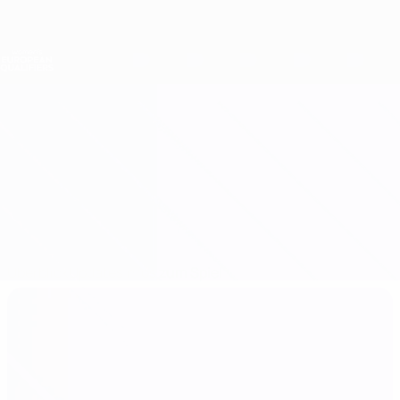
Direkt
zum
Hauptinhalt
Nations League &amp; Women's EURO
Erhalten
Live-Ergebnisse &amp; Statistiken
Women's European Qualifiers
Albanien vs Luxemburg
Überblick
Updates
Infos zum Spiel