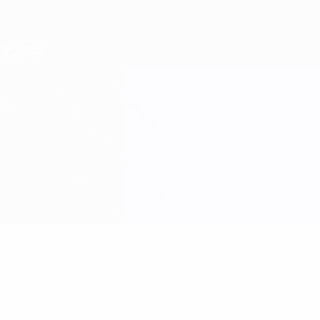
Direkt
zum
Hauptinhalt
Nations League &amp; Women's EURO
Erhalten
Live-Ergebnisse &amp; Statistiken
Women's European Qualifiers
Ungarn vs Schweiz
Überblick
Updates
Infos zum Spiel