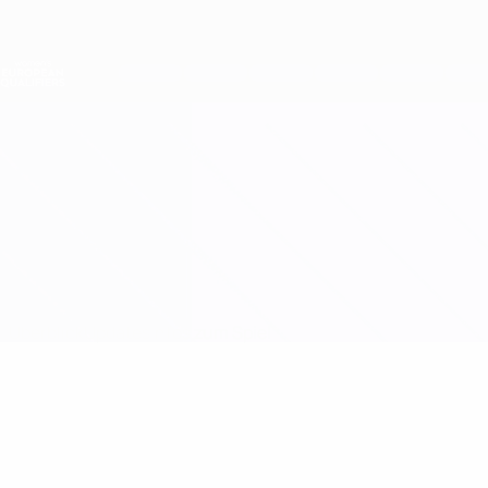
Direkt
zum
Hauptinhalt
Nations League &amp; Women's EURO
Erhalten
Live-Ergebnisse &amp; Statistiken
Women's European Qualifiers
Bosnien und Herzegowina vs Malta
Überblick
Updates
Infos zum Spiel