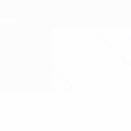
Direkt
zum
Hauptinhalt
Nations League &amp; Women's EURO
Erhalten
Live-Ergebnisse &amp; Statistiken
Women's European Qualifiers
Rumänien vs Bulgarien
Überblick
Updates
Infos zum Spiel
Fakten zum Spiel