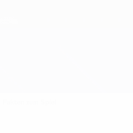
Direkt
zum
Hauptinhalt
Nations League &amp; Women's EURO
Live-Ergebnisse &amp; Statistiken
Women's European Qualifiers
Aserbaidschan vs Schweiz
Überblick
Updates
Infos zum Spiel
Fakten zum Spiel