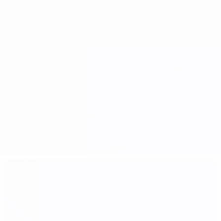
Direkt
zum
Hauptinhalt
Nations League &amp; Women's EURO
Erhalten
Live-Ergebnisse &amp; Statistiken
Women's European Qualifiers
Albanien vs Estland
Überblick
Updates
Infos zum Spiel