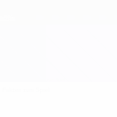
Direkt
zum
Hauptinhalt
Nations League &amp; Women's EURO
Erhalten
Live-Ergebnisse &amp; Statistiken
Women's European Qualifiers
Kroatien vs Ukraine
Überblick
Updates
Infos zum Spiel
Fakten zum Spiel