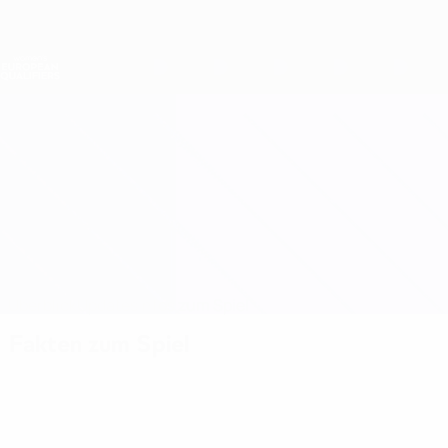
Direkt
zum
Hauptinhalt
Nations League &amp; Women's EURO
Erhalten
Live-Ergebnisse &amp; Statistiken
Women's European Qualifiers
Spanien vs Tschechien
Überblick
Updates
Infos zum Spiel
Fakten zum Spiel