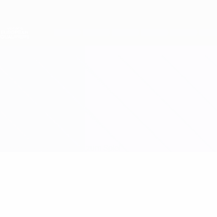
Direkt
zum
Hauptinhalt
Nations League &amp; Women's EURO
Erhalten
Live-Ergebnisse &amp; Statistiken
Women's European Qualifiers
Georgien vs Litauen
Überblick
Updates
Infos zum Spiel