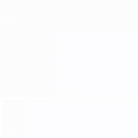
Direkt
zum
Hauptinhalt
Nations League &amp; Women's EURO
Erhalten
Live-Ergebnisse &amp; Statistiken
Women's European Qualifiers
Luxemburg vs Albanien
Überblick
Updates
Infos zum Spiel