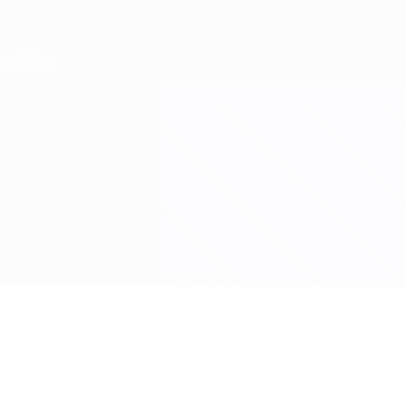
Direkt
zum
Hauptinhalt
Nations League &amp; Women's EURO
Erhalten
Live-Ergebnisse &amp; Statistiken
Women's European Qualifiers
Italien vs Niederlande
Überblick
Updates
Infos zum Spiel